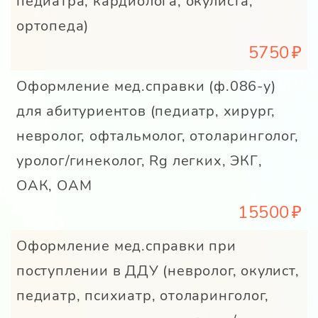
педиатра, кардиолога, окулиста,
ортопеда)
5750
Оформление мед.справки (ф.086-у)
для абитуриентов (педиатр, хирург,
невролог, офтальмолог, отоларинголог,
уролог/гинеколог, Rg легких, ЭКГ,
ОАК, ОАМ
15500
Оформление мед.справки при
поступлении в ДДУ (невролог, окулист,
педиатр, психиатр, отоларинголог,