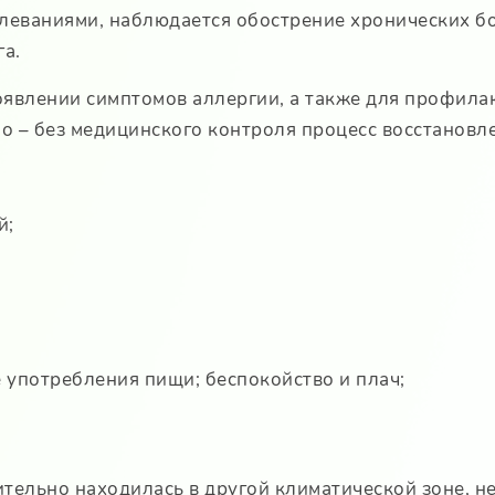
леваниями, наблюдается обострение хронических бол
а.
явлении симптомов аллергии, а также для профилак
ло – без медицинского контроля процесс восстановл
й;
 употребления пищи; беспокойство и плач;
лительно находилась в другой климатической зоне, 