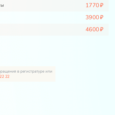
1770
ты
3900
4600
бращения в регистратуре или
22 22