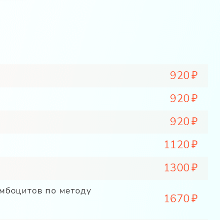
920
920
920
1120
1300
омбоцитов по методу
1670