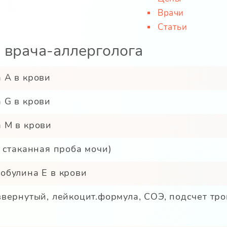
Врачи
Статьи
 врача-аллерголога
 A в крови
 G в крови
 M в крови
 стаканная проба мочи)
обулина E в крови
вернутый, лейкоцит.формула, СОЭ, подсчет тр