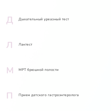
Д
Дыхательный уреазный тест
Л
Лактест
М
МРТ брюшной полости
П
Прием детского гастроэнтеролога