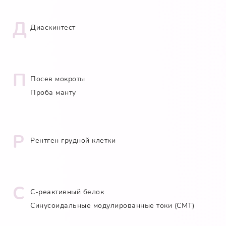
Д
Диаскинтест
П
Посев мокроты
Проба манту
Р
Рентген грудной клетки
С
С-реактивный белок
Синусоидальные модулированные токи (СМТ)