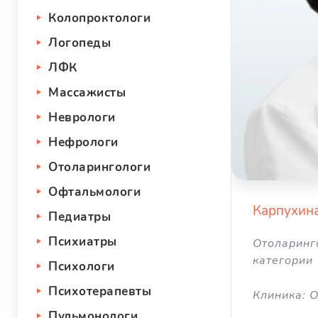
Колопроктологи
Логопеды
ЛФК
Массажисты
Неврологи
Нефрологи
Отоларингологи
Офтальмологи
Карпухин
Педиатры
Психиатры
Отоларинг
категории
Психологи
Психотерапевты
Клиника: 
Пульмонологи