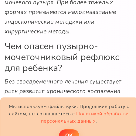
мочевого пузыря. При более тяжелых
формах применяются малоинвазивные
эндоскопические методики или
хирургические методы.
Чем опасен пузырно-
мочеточниковый рефлюкс
для ребенка?
Без своевременного лечения существует
риск развития хронического воспаления
почек, нарушения функции почек и
Мы используем файлы куки. Продолжив работу с
артериальной гипертензии.
сайтом, вы соглашаетесь с
Политикой обработки
персональных данных
.
Может ли пузырно-
ОK