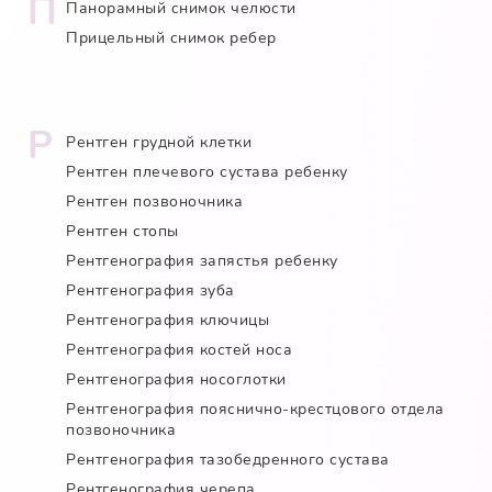
П
Панорамный снимок челюсти
Прицельный снимок ребер
Р
Рентген грудной клетки
Рентген плечевого сустава ребенку
Рентген позвоночника
Рентген стопы
Рентгенография запястья ребенку
Рентгенография зуба
Рентгенография ключицы
Рентгенография костей носа
Рентгенография носоглотки
Рентгенография пояснично-крестцового отдела
позвоночника
Рентгенография тазобедренного сустава
Рентгенография черепа