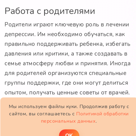
Работа с родителями
Родители играют ключевую роль в лечении
депрессии. Им необходимо обучаться, как
правильно поддерживать ребенка, избегать
давления или критики, а также создавать в
семье атмосферу любви и принятия. Иногда
для родителей организуются специальные
группы поддержки, где они могут делиться
опытом, получать ценные советы от врачей.
Вызовы, с которыми сталкиваются
Мы используем файлы куки. Продолжив работу с
сайтом, вы соглашаетесь с
Политикой обработки
родители, включают и поиск лечения. Как
персональных данных
.
выбрать врача? Какие методы эффективны?
ОK