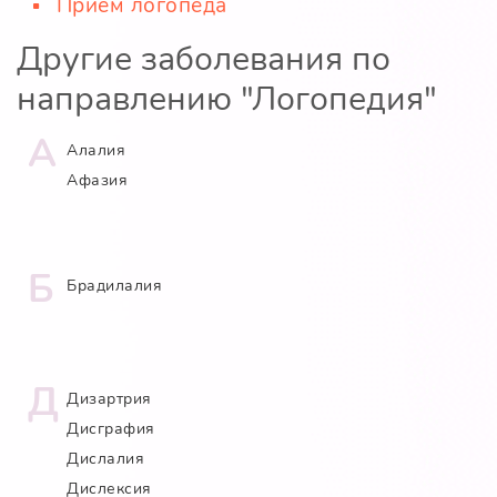
Прием логопеда
Другие заболевания по
направлению "Логопедия"
А
Алалия
Афазия
Б
Брадилалия
Д
Дизартрия
Дисграфия
Дислалия
Дислексия