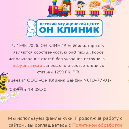
© 1995-2026, ОН КЛИНИК Бейби: материалы
являются собственностью onclinic.ru. Любое
использование статей без указания источника -
baby.onclinic.ru
запрещено в соответствии со
статьей 1259 ГК. РФ.
Лицензия ООО «Он Клиник Бейби» №ЛО-77-01-
020390 от 14.09.20
ИМЕЮТСЯ ПРОТИВОПОКАЗАНИЯ. НЕОБХОДИМО
Мы используем файлы куки. Продолжив работу с
сайтом, вы соглашаетесь с
Политикой обработки
ПРОКОНСУЛЬТИРОВАТЬСЯ СО СПЕЦИАЛИСТОМ