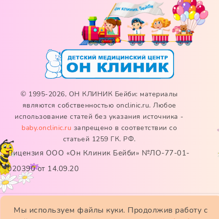
© 1995-2026, ОН КЛИНИК Бейби: материалы
являются собственностью onclinic.ru. Любое
использование статей без указания источника -
baby.onclinic.ru
запрещено в соответствии со
статьей 1259 ГК. РФ.
Лицензия ООО «Он Клиник Бейби» №ЛО-77-01-
020390 от 14.09.20
Мы используем файлы куки. Продолжив работу с
ИМЕЮТСЯ ПРОТИВОПОКАЗАНИЯ. НЕОБХОДИМО