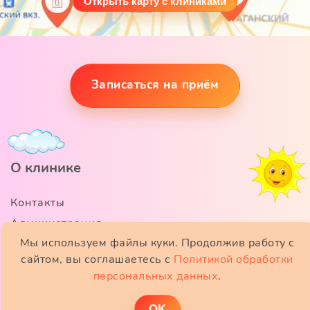
Открыть карту с клиниками
Записаться на приём
О клинике
Контакты
Администрация
Мы используем файлы куки. Продолжив работу с
Вакансии
сайтом, вы соглашаетесь с
Политикой обработки
Новости
персональных данных
.
Видео
Отзывы
ОK