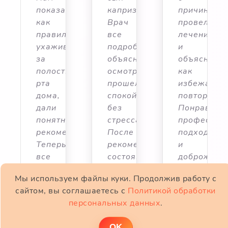
х,
показали,
капризничал.
причинах,
как
Врач
провел
е
правильно
все
лечение
ухаживать
подробно
и
л,
за
объяснил,
объяснил,
полостью
осмотр
как
ть
рта
прошел
избежать
ния.
дома,
спокойно,
повторения
ился
дали
без
Понравилс
сиональный
понятные
стресса.
профессио
рекомендации.
После
подход
Теперь
рекомендаций
и
елательное
все
состояние
доброжела
ние
хорошо.
быстро
отношение
Мы используем файлы куки. Продолжив работу с
улучшилось.
к
сайтом, вы соглашаетесь с
Политикой обработки
Очень
детям
персональных данных
.
благодарны
и
ям.
за
родителям.
ОK