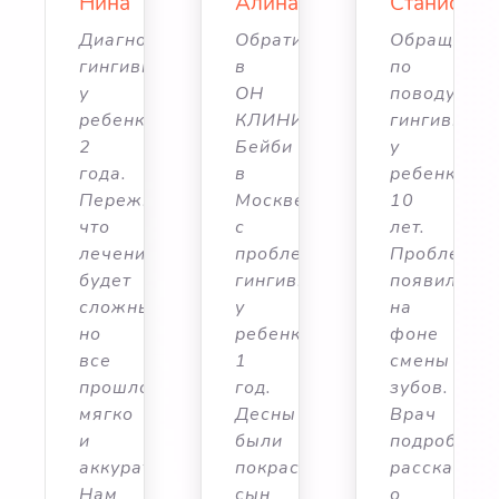
лав
Нина
Алина
Станислав
лись
Диагностировали
Обратились
Обращалис
гингивит
в
по
у
ОН
поводу
та
ребенка
КЛИНИК
гингивита
2
Бейби
у
а
года.
в
ребенка
Переживали,
Москве
10
что
с
лет.
ма
лечение
проблемой
Проблема
ась
будет
гингивита
появилась
сложным,
у
на
но
ребенка
фоне
все
1
смены
прошло
год.
зубов.
мягко
Десны
Врач
но
и
были
подробно
ал
аккуратно.
покрасневшие,
рассказал
Нам
сын
о