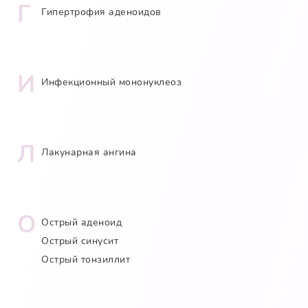
Г
Гипертрофия аденоидов
И
Инфекционный мононуклеоз
Л
Лакунарная ангина
О
Острый аденоид
Острый синусит
Острый тонзиллит