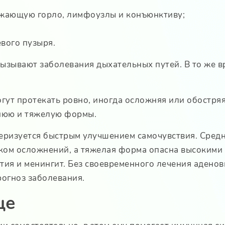
жающую горло, лимфоузлы и конъюнктиву;
евого пузыря.
вызывают заболевания дыхательных путей. В то же в
ут протекать ровно, иногда осложняя или обостря
днюю и тяжелую формы.
теризуется быстрым улучшением самочувствия. Сред
ом осложнений, а тяжелая форма опасна высокими
атия и менингит. Без своевременного лечения аден
огноз заболевания.
ще