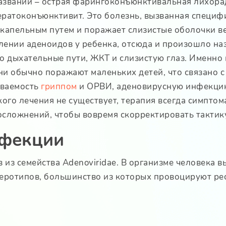
званий – острая фарингоконъюнктивальная лихорад
ратоконъюнктивит. Это болезнь, вызванная специфи
апельным путем и поражает слизистые оболочки ве
ении аденоидов у ребенка, отсюда и произошло наз
 дыхательные пути, ЖКТ и слизистую глаз. Именно 
ни обычно поражают маленьких детей, что связано 
еваемость
гриппом
и ОРВИ, аденовирусную инфекци
кого лечения не существует, терапия всегда симпто
сложнений, чтобы вовремя скорректировать тактик
нфекции
 из семейства Adenoviridae. В организме человека 
х серотипов, большинство из которых провоцируют 