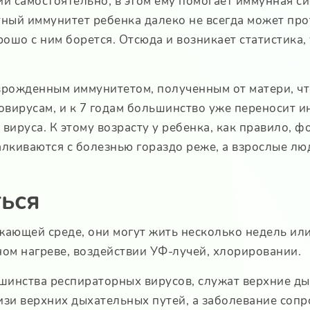
 самостоятельно, в этом ему помогает иммунная сис
ый иммунитет ребенка далеко не всегда может прот
ошо с ним борется. Отсюда и возникает статистика,
рожденным иммунитетом, полученным от матери, что
овирусам, и к 7 годам большинство уже переносит 
ируса. К этому возрасту у ребенка, как правило, ф
лкиваются с болезнью гораздо реже, а взрослые люд
ться
ающей среде, они могут жить несколько недель или
ном нагреве, воздействии УФ-лучей, хлорировании.
шинства респираторных вирусов, служат верхние ды
лизи верхних дыхательных путей, а заболевание соп