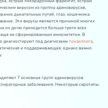
ка, острый лихорадочный фарингит, острый
ческим вирусом из группы аденовирусов,
рхних дыхательных путей, глаз, кишечника.
вание. Эти вирусы являются причиной многих
на их долю приходится больше трети всех
с еще не сформированным иммунитетом. В
ю диагностируют под диагнозами
тонзиллита
,
матическая и поддерживающая, однако важно
у.
выделяют 7 основных групп аденовирусов
респираторные заболевания. Некоторые серотипы