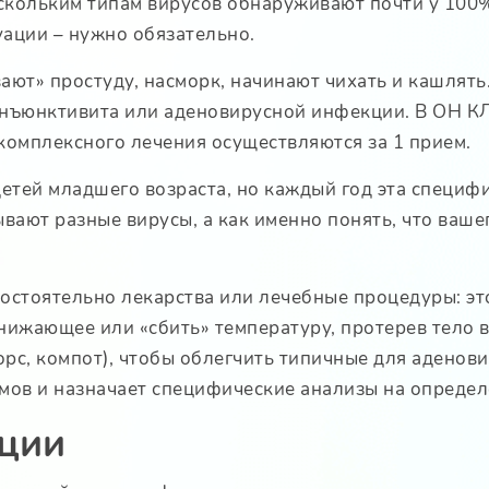
нескольким типам вирусов обнаруживают почти у 100%
туации – нужно обязательно.
ают» простуду, насморк, начинают чихать и кашлять.
конъюнктивита или аденовирусной инфекции. В ОН 
 комплексного лечения осуществляются за 1 прием.
етей младшего возраста, но каждый год эта специфи
вают разные вирусы, а как именно понять, что ваше
остоятельно лекарства или лечебные процедуры: это
ижающее или «сбить» температуру, протерев тело 
морс, компот), чтобы облегчить типичные для адено
омов и назначает специфические анализы на опреде
ции