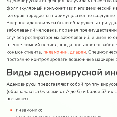
Аденовирусная инфекция получила множество на
фолликулярный конъюнктивит, эпидемический ке
которая передается преимущественно воздушно-к
Впервые аденовирусы были обнаружены при удал
заболеваний человека, поражая преимущественно
случаев респираторных заболеваний, и именно о
осенне-зимний период, когда повышается забол
конъюнктивита,
пневмонии
,
диареи
. Специфичес
постоянно контролировать возможные маркеры о
Виды аденовирусной и
Аденовирусы представляют собой группу вирусов
(обозначаются буквами от A до G) и более 57 и
вызывают:
пневмонию;