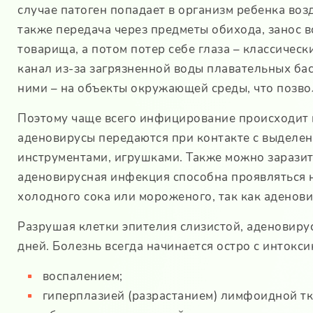
случае патоген попадает в организм ребенка во
также передача через предметы обихода, занос в
товарища, а потом потер себе глаза – классичес
канал из-за загрязненной воды плавательных бас
ними – на объекты окружающей среды, что позво
Поэтому чаще всего инфицирование происходит в
аденовирусы передаются при контакте с выделен
инструментами, игрушками. Также можно заразить
аденовирусная инфекция способна проявляться 
холодного сока или мороженого, так как аденови
Разрушая клетки эпителия слизистой, аденовирус
дней. Болезнь всегда начинается остро с инток
воспалением;
гиперплазией (разрастанием) лимфоидной тк