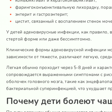
конъюнктивит и кератоконъюнктивит;
фарингоконъюнктивальную лихорадку, пора
энтерит и гастроэнтерит;
цистит, связанный с воспалением стенок моч
У детей аденовирусные инфекции, как правило, 
стертой форме или даже бессимптомно.
Клинические формы аденовирусной инфекции мог
зависимости от тяжести, различают легкую, сре
Легкая обычно проходит через 5-8 дней и харак
сопровождается выраженными симптомами с риск
оболочек головного мозга, такие как энцефалоп
бактериальной суперинфекцией, что ухудшает пр
Почему дети болеют ча