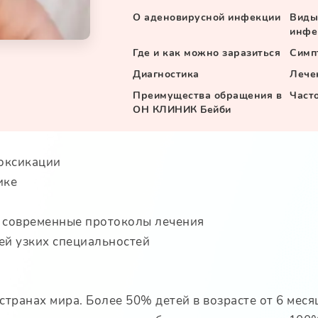
О аденовирусной инфекции
Виды
инфе
Где и как можно заразиться
Симп
Диагностика
Лече
Преимущества обращения в
Част
ОН КЛИНИК Бейби
токсикации
ике
 современные протоколы лечения
ей узких специальностей
ранах мира. Более 50% детей в возрасте от 6 месяц