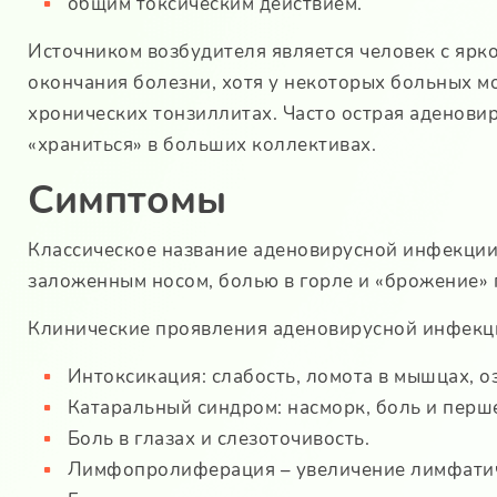
общим токсическим действием.
Источником возбудителя является человек с яр
окончания болезни, хотя у некоторых больных мо
хронических тонзиллитах. Часто острая аденови
«храниться» в больших коллективах.
Симптомы
Классическое название аденовирусной инфекции
заложенным носом, болью в горле и «брожение» 
Клинические проявления аденовирусной инфекц
Интоксикация: слабость, ломота в мышцах, о
Катаральный синдром: насморк, боль и перше
Боль в глазах и слезоточивость.
Лимфопролиферация – увеличение лимфатиче