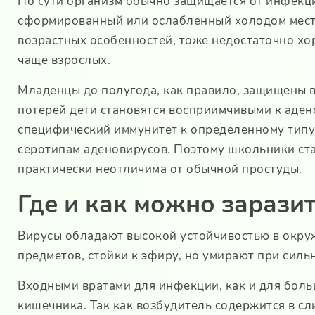
По сути организм обычно защищается от инфекции
сформированный или ослабленный холодом местн
возрастных особенностей, тоже недостаточно хор
чаще взрослых.
Младенцы до полугода, как правило, защищены в
потерей дети становятся восприимчивыми к аден
специфический иммунитет к определенному типу в
серотипам аденовирусов. Поэтому школьники ста
практически неотличима от обычной простуды.
Где и как можно зарази
Вирусы обладают высокой устойчивостью в окруж
предметов, стойки к эфиру, но умирают при силь
Входными вратами для инфекции, как и для боль
кишечника. Так как возбудитель содержится в с