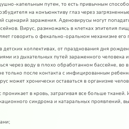
здушно-капельным путем, то есть привычным спосо
озбудителя на конъюнктиву глаз через загрязненны
кий сценарий заражения. Аденовирусы могут попадат
сейнов. Вирус, размножаясь в клетках эпителия пищ
ляет говорить о фекально-оральном механизме его 
 детских коллективах, от празднования дня рождени
иями из дыхательных путей зараженного человека и
ся через воду в плохо обработанном бассейне, во в
не только после контакта с инфицированным ребенк
рус может хронически оставаться в организме челов
 проникает в кровь, затрагивая все больше тканей.
сикационного синдрома и катаральных проявлений, в
ани;